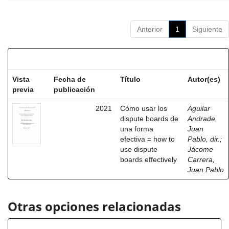
Anterior
1
Siguiente
Resultados por ítem:
Vista
Fecha de
Título
Autor(es)
previa
publicación
2021
Cómo usar los
Aguilar
dispute boards de
Andrade,
una forma
Juan
efectiva = how to
Pablo, dir.
;
use dispute
Jácome
boards effectively
Carrera,
Juan Pablo
Otras opciones relacionadas