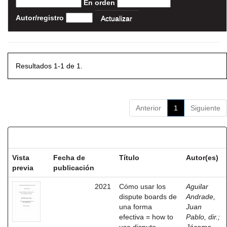
En orden
Autor/registro
Resultados 1-1 de 1.
Anterior
1
Siguiente
Resultados por ítem:
Vista
Fecha de
Título
Autor(es)
previa
publicación
2021
Cómo usar los
Aguilar
dispute boards de
Andrade,
una forma
Juan
efectiva = how to
Pablo, dir.
;