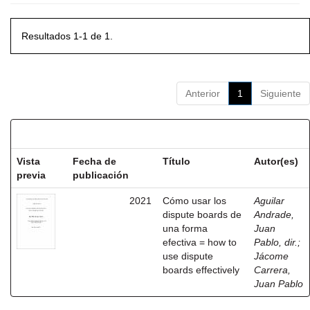
Resultados 1-1 de 1.
Anterior
1
Siguiente
Resultados por ítem:
Vista
Fecha de
Título
Autor(es)
previa
publicación
2021
Cómo usar los
Aguilar
dispute boards de
Andrade,
una forma
Juan
efectiva = how to
Pablo, dir.
;
use dispute
Jácome
boards effectively
Carrera,
Juan Pablo