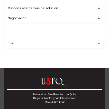
Métodos alternativos de solución ...
1
Negociación
1
Has File(s)
true
1
Universidad San Francisco de Quito
Diego de Robles y Vía Interoceánica
+593 2 297 1700