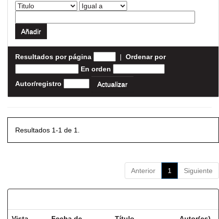
Resultados por página
|
Ordenar por
En orden
Autor/registro
Resultados 1-1 de 1.
Anterior
1
Siguiente
Resultados por ítem:
Vista
Fecha de
Título
Autor(es)