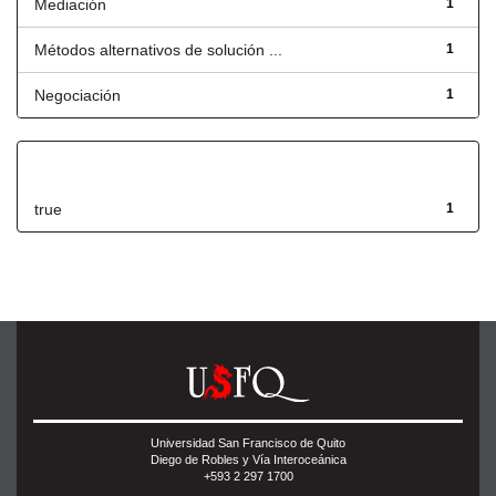
Mediación
1
Métodos alternativos de solución ...
1
Negociación
1
Has File(s)
true
1
Universidad San Francisco de Quito
Diego de Robles y Vía Interoceánica
+593 2 297 1700