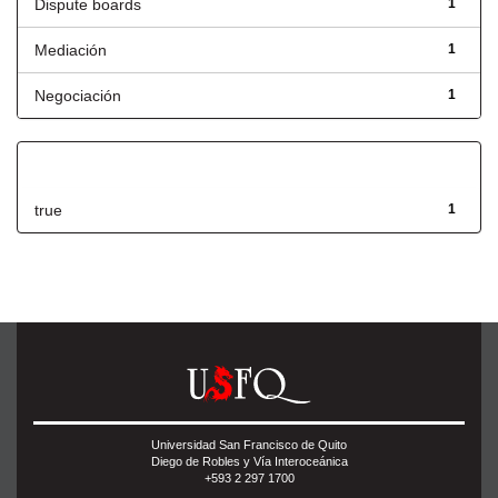
Dispute boards
1
Mediación
1
Negociación
1
Has File(s)
true
1
Universidad San Francisco de Quito
Diego de Robles y Vía Interoceánica
+593 2 297 1700