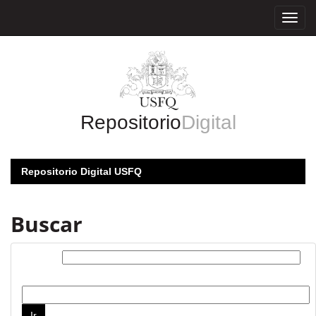
Skip
navigation
Repositorio
Digital
Repositorio Digital USFQ
Buscar
Buscar:
por