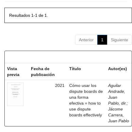
Resultados 1-1 de 1.
Anterior
1
Siguiente
Resultados por ítem:
Vista
Fecha de
Título
Autor(es)
previa
publicación
2021
Cómo usar los
Aguilar
dispute boards de
Andrade,
una forma
Juan
efectiva = how to
Pablo, dir.
;
use dispute
Jácome
boards effectively
Carrera,
Juan Pablo