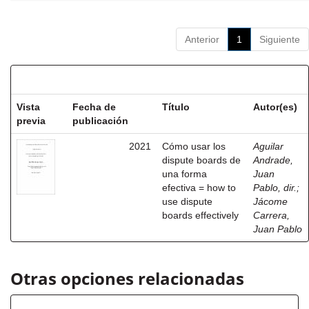
Anterior
1
Siguiente
Resultados por ítem:
Vista
Fecha de
Título
Autor(es)
previa
publicación
2021
Cómo usar los
Aguilar
dispute boards de
Andrade,
una forma
Juan
efectiva = how to
Pablo, dir.
;
use dispute
Jácome
boards effectively
Carrera,
Juan Pablo
Otras opciones relacionadas