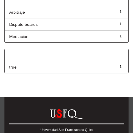
Título
Arbitraje
1
Dispute boards
1
Mediación
1
Has File(s)
true
1
Universidad San Francisco de Quito