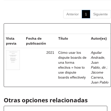
Anterior
1
Siguiente
Resultados por ítem:
Vista
Fecha de
Título
Autor(es)
previa
publicación
2021
Cómo usar los
Aguilar
dispute boards de
Andrade,
una forma
Juan
efectiva = how to
Pablo, dir.
;
use dispute
Jácome
boards effectively
Carrera,
Juan Pablo
Otras opciones relacionadas