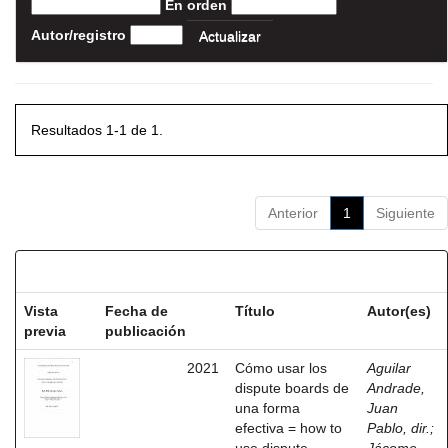
En orden
Autor/registro
Resultados 1-1 de 1.
Anterior
1
Siguiente
Resultados por ítem:
Vista
Fecha de
Título
Autor(es)
previa
publicación
2021
Cómo usar los
Aguilar
dispute boards de
Andrade,
una forma
Juan
efectiva = how to
Pablo, dir.
;