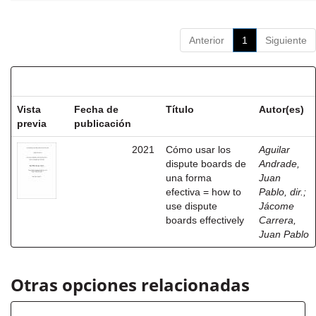
Anterior
1
Siguiente
Resultados por ítem:
Vista
Fecha de
Título
Autor(es)
previa
publicación
2021
Cómo usar los
Aguilar
dispute boards de
Andrade,
una forma
Juan
efectiva = how to
Pablo, dir.
;
use dispute
Jácome
boards effectively
Carrera,
Juan Pablo
Otras opciones relacionadas