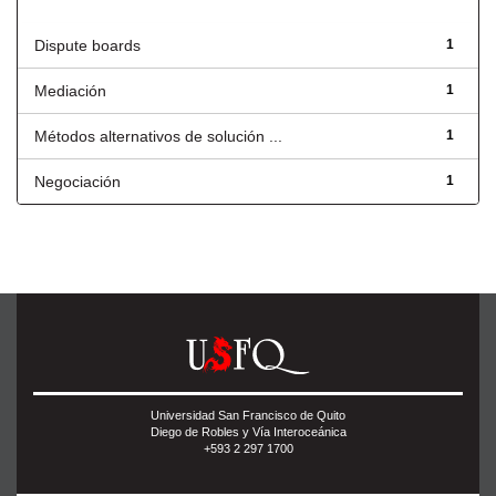
Título
Dispute boards
1
Mediación
1
Métodos alternativos de solución ...
1
Negociación
1
Universidad San Francisco de Quito
Diego de Robles y Vía Interoceánica
+593 2 297 1700