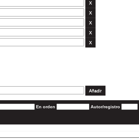
En orden
Autor/registro