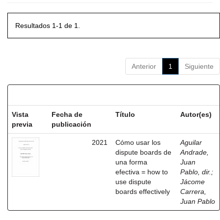
Resultados 1-1 de 1.
Anterior
1
Siguiente
Resultados por ítem:
Vista
Fecha de
Título
Autor(es)
previa
publicación
2021
Cómo usar los
Aguilar
dispute boards de
Andrade,
una forma
Juan
efectiva = how to
Pablo, dir.
;
use dispute
Jácome
boards effectively
Carrera,
Juan Pablo