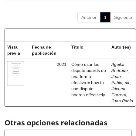
Anterior
1
Siguiente
Resultados por ítem:
Vista
Fecha de
Título
Autor(es)
previa
publicación
2021
Cómo usar los
Aguilar
dispute boards de
Andrade,
una forma
Juan
efectiva = how to
Pablo, dir.
;
use dispute
Jácome
boards effectively
Carrera,
Juan Pablo
Otras opciones relacionadas