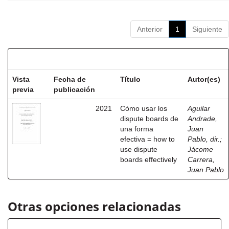
Anterior
1
Siguiente
Resultados por ítem:
Vista
Fecha de
Título
Autor(es)
previa
publicación
2021
Cómo usar los
Aguilar
dispute boards de
Andrade,
una forma
Juan
efectiva = how to
Pablo, dir.
;
use dispute
Jácome
boards effectively
Carrera,
Juan Pablo
Otras opciones relacionadas