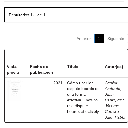
Resultados 1-1 de 1.
Anterior
1
Siguiente
Resultados por ítem:
Vista
Fecha de
Título
Autor(es)
previa
publicación
2021
Cómo usar los
Aguilar
dispute boards de
Andrade,
una forma
Juan
efectiva = how to
Pablo, dir.
;
use dispute
Jácome
boards effectively
Carrera,
Juan Pablo