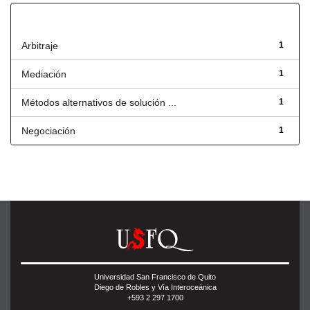
Título
Arbitraje
1
Mediación
1
Métodos alternativos de solución ...
1
Negociación
1
Universidad San Francisco de Quito
Diego de Robles y Vía Interoceánica
+593 2 297 1700