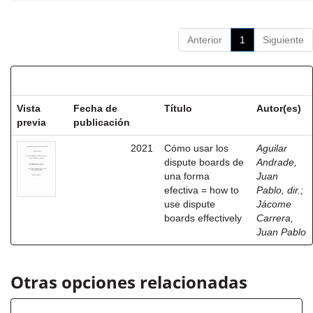
Anterior
1
Siguiente
Resultados por ítem:
Vista
Fecha de
Título
Autor(es)
previa
publicación
2021
Cómo usar los
Aguilar
dispute boards de
Andrade,
una forma
Juan
efectiva = how to
Pablo, dir.
;
use dispute
Jácome
boards effectively
Carrera,
Juan Pablo
Otras opciones relacionadas