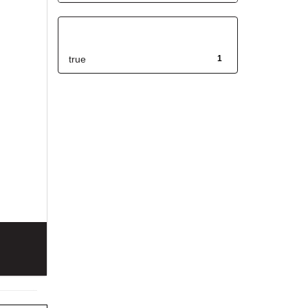
Has File(s)
true
1