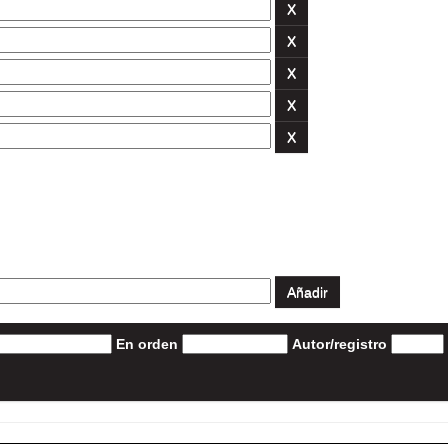
En orden
Autor/registro