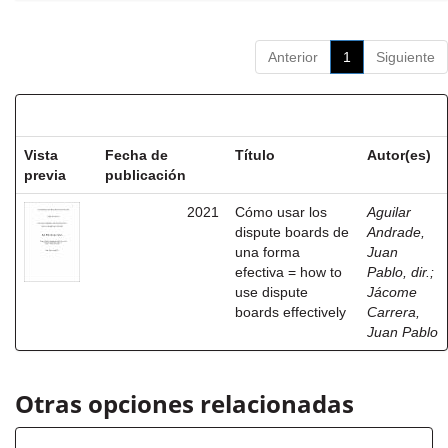
Anterior
1
Siguiente
Resultados por ítem:
Vista
Fecha de
Título
Autor(es)
previa
publicación
2021
Cómo usar los
Aguilar
dispute boards de
Andrade,
una forma
Juan
efectiva = how to
Pablo, dir.
;
use dispute
Jácome
boards effectively
Carrera,
Juan Pablo
Otras opciones relacionadas