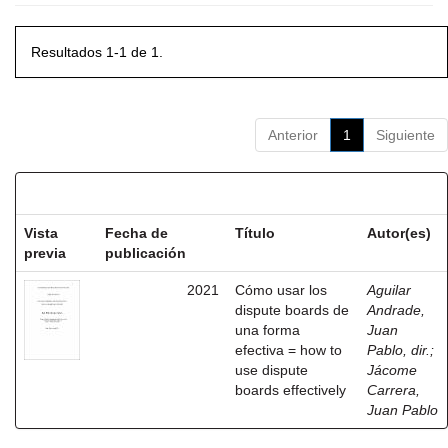
Resultados 1-1 de 1.
Anterior
1
Siguiente
Resultados por ítem:
Vista
Fecha de
Título
Autor(es)
previa
publicación
2021
Cómo usar los
Aguilar
dispute boards de
Andrade,
una forma
Juan
efectiva = how to
Pablo, dir.
;
use dispute
Jácome
boards effectively
Carrera,
Juan Pablo