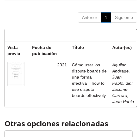
Anterior
1
Siguiente
Resultados por ítem:
Vista
Fecha de
Título
Autor(es)
previa
publicación
2021
Cómo usar los
Aguilar
dispute boards de
Andrade,
una forma
Juan
efectiva = how to
Pablo, dir.
;
use dispute
Jácome
boards effectively
Carrera,
Juan Pablo
Otras opciones relacionadas