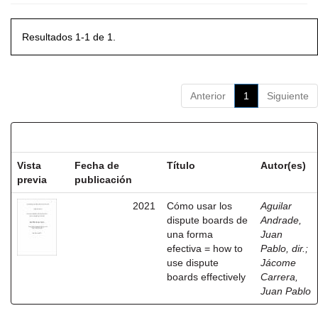
Resultados 1-1 de 1.
Anterior
1
Siguiente
Resultados por ítem:
Vista
Fecha de
Título
Autor(es)
previa
publicación
2021
Cómo usar los
Aguilar
dispute boards de
Andrade,
una forma
Juan
efectiva = how to
Pablo, dir.
;
use dispute
Jácome
boards effectively
Carrera,
Juan Pablo