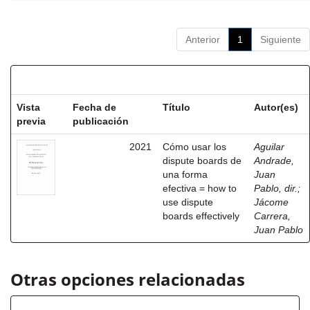
Anterior
1
Siguiente
Resultados por ítem:
Vista
Fecha de
Título
Autor(es)
previa
publicación
2021
Cómo usar los
Aguilar
dispute boards de
Andrade,
una forma
Juan
efectiva = how to
Pablo, dir.
;
use dispute
Jácome
boards effectively
Carrera,
Juan Pablo
Otras opciones relacionadas