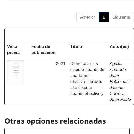
Anterior
1
Siguiente
Resultados por ítem:
Vista
Fecha de
Título
Autor(es)
previa
publicación
2021
Cómo usar los
Aguilar
dispute boards de
Andrade,
una forma
Juan
efectiva = how to
Pablo, dir.
;
use dispute
Jácome
boards effectively
Carrera,
Juan Pablo
Otras opciones relacionadas