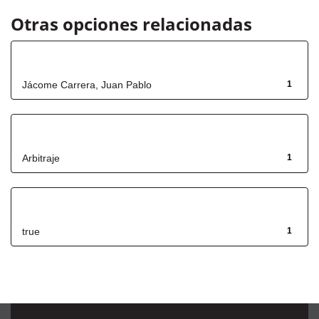
Otras opciones relacionadas
Autor
Jácome Carrera, Juan Pablo
1
Título
Arbitraje
1
Has File(s)
true
1