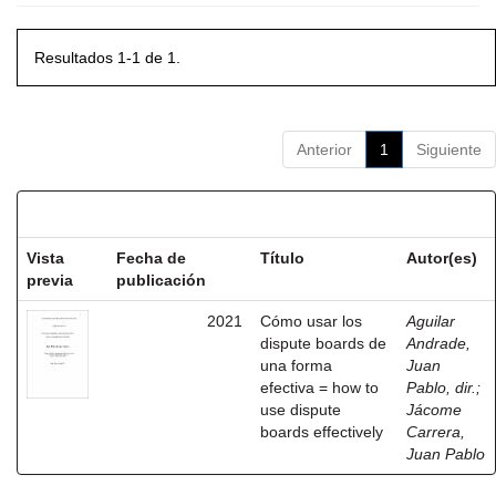
Resultados 1-1 de 1.
Anterior
1
Siguiente
Resultados por ítem:
Vista
Fecha de
Título
Autor(es)
previa
publicación
2021
Cómo usar los
Aguilar
dispute boards de
Andrade,
una forma
Juan
efectiva = how to
Pablo, dir.
;
use dispute
Jácome
boards effectively
Carrera,
Juan Pablo