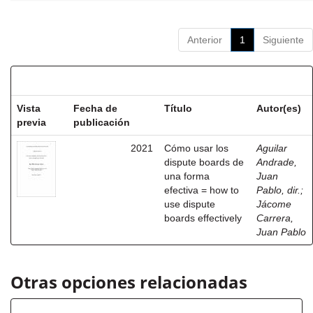
Anterior
1
Siguiente
Resultados por ítem:
Vista
Fecha de
Título
Autor(es)
previa
publicación
2021
Cómo usar los
Aguilar
dispute boards de
Andrade,
una forma
Juan
efectiva = how to
Pablo, dir.
;
use dispute
Jácome
boards effectively
Carrera,
Juan Pablo
Otras opciones relacionadas