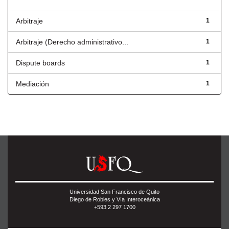
Título
Arbitraje
1
Arbitraje (Derecho administrativo...
1
Dispute boards
1
Mediación
1
Universidad San Francisco de Quito
Diego de Robles y Vía Interoceánica
+593 2 297 1700