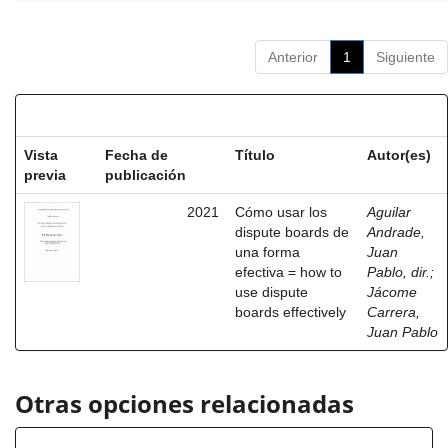
Anterior
1
Siguiente
Resultados por ítem:
Vista
Fecha de
Título
Autor(es)
previa
publicación
2021
Cómo usar los
Aguilar
dispute boards de
Andrade,
una forma
Juan
efectiva = how to
Pablo, dir.
;
use dispute
Jácome
boards effectively
Carrera,
Juan Pablo
Otras opciones relacionadas