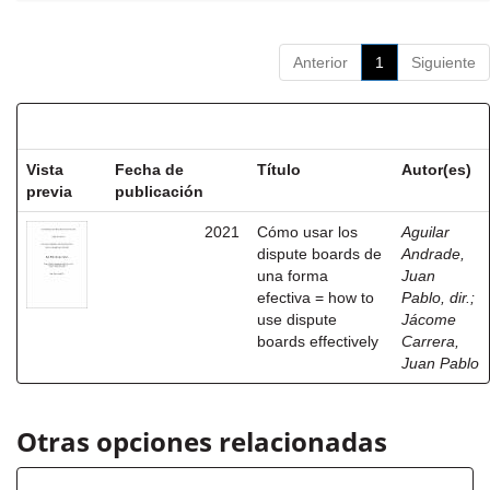
Anterior
1
Siguiente
Resultados por ítem:
Vista
Fecha de
Título
Autor(es)
previa
publicación
2021
Cómo usar los
Aguilar
dispute boards de
Andrade,
una forma
Juan
efectiva = how to
Pablo, dir.
;
use dispute
Jácome
boards effectively
Carrera,
Juan Pablo
Otras opciones relacionadas