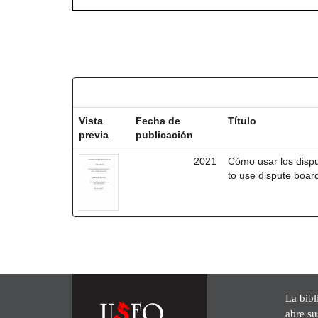
Resultados por ítem:
Vista
Fecha de
Título
previa
publicación
2021
Cómo usar los disp
to use dispute board
La bibl
abre su