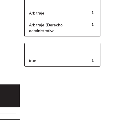
Título
Arbitraje
1
Arbitraje (Derecho
1
administrativo...
Has File(s)
true
1