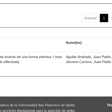
Anterior
1
Autor(es)
ute boards de una forma efectiva = how
Aguilar Andrade, Juan Pablo, 
s effectively
Jácome Carrera, Juan Pablo
ioteca de la Universidad San Francisco de Quito,
Ho
s servicios diariamente para la atención de miles