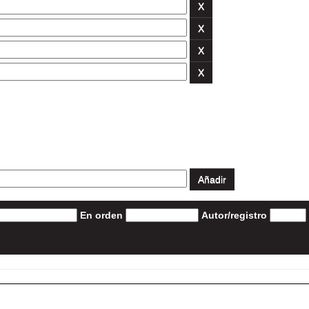
En orden
Autor/registro