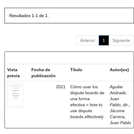
Resultados 1-1 de 1.
Anterior
1
Siguiente
Resultados por ítem:
Vista
Fecha de
Título
Autor(es)
previa
publicación
2021
Cómo usar los
Aguilar
dispute boards de
Andrade,
una forma
Juan
efectiva = how to
Pablo, dir.
;
use dispute
Jácome
boards effectively
Carrera,
Juan Pablo