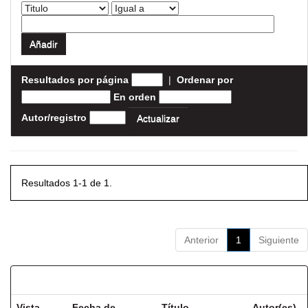
Resultados por página
|
Ordenar por
En orden
Autor/registro
Resultados 1-1 de 1.
Anterior
1
Siguiente
Resultados por ítem:
Vista
Fecha de
Título
Autor(es)