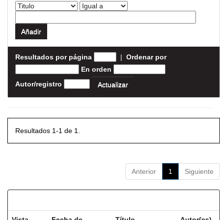
Resultados por página
|
Ordenar por
En orden
Autor/registro
Resultados 1-1 de 1.
Anterior
1
Siguiente
Resultados por ítem:
Vista
Fecha de
Título
Autor(es)