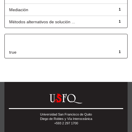
Mediación
1
Métodos alternativos de solución ...
1
Has File(s)
true
1
Universidad San Francisco de Quito
Diego de Robles y Vía Interoceánica
+593 2 297 1700