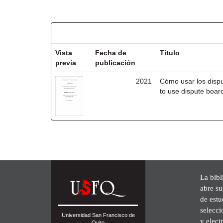
Resultados por ítem:
Vista
Fecha de
Título
previa
publicación
2021
Cómo usar los disp
to use dispute board
La bibl
abre su
de est
selecci
Universidad San Francisco de
y elect
Quito