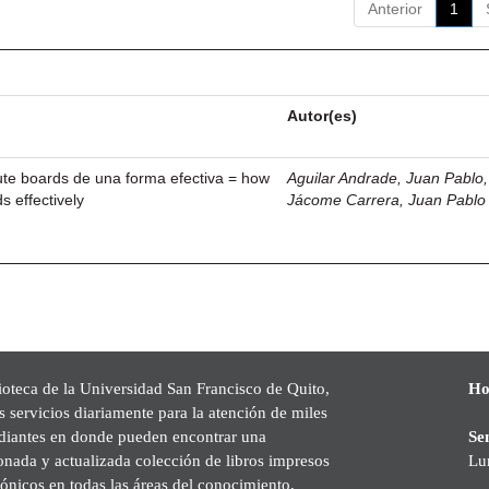
Anterior
1
Autor(es)
ute boards de una forma efectiva = how
Aguilar Andrade, Juan Pablo, 
s effectively
Jácome Carrera, Juan Pablo
ioteca de la Universidad San Francisco de Quito,
Ho
s servicios diariamente para la atención de miles
udiantes en donde pueden encontrar una
Se
onada y actualizada colección de libros impresos
Lu
rónicos en todas las áreas del conocimiento,