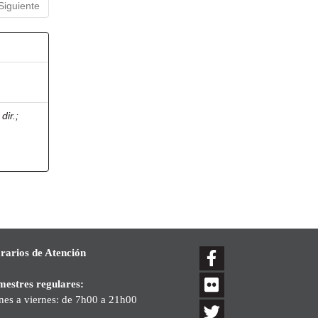
Siguiente
dir.
;
rarios de Atención
mestres regulares:
nes a viernes: de 7h00 a 21h00