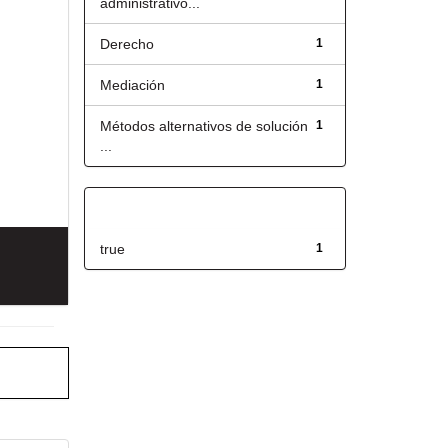
administrativo...
Derecho
1
Mediación
1
Métodos alternativos de solución
1
...
Has File(s)
true
1