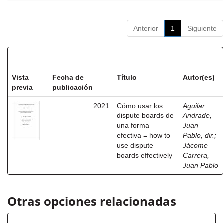
Anterior
1
Siguiente
Resultados por ítem:
Vista
Fecha de
Título
Autor(es)
previa
publicación
2021
Cómo usar los
Aguilar
dispute boards de
Andrade,
una forma
Juan
efectiva = how to
Pablo, dir.
;
use dispute
Jácome
boards effectively
Carrera,
Juan Pablo
Otras opciones relacionadas