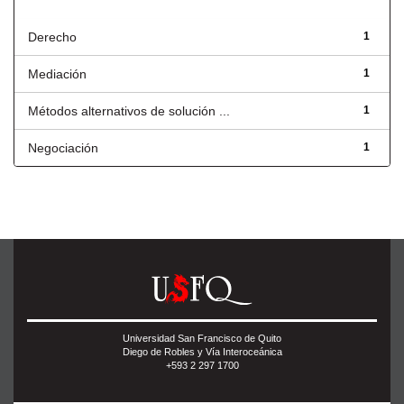
Título
Derecho
1
Mediación
1
Métodos alternativos de solución ...
1
Negociación
1
Universidad San Francisco de Quito
Diego de Robles y Vía Interoceánica
+593 2 297 1700