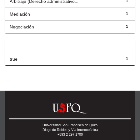
Arbitraje (Derecho administrativo...
1
Mediación
1
Negociación
1
Has File(s)
true
1
Universidad San Francisco de Quito
Diego de Robles y Vía Interoceánica
+593 2 297 1700