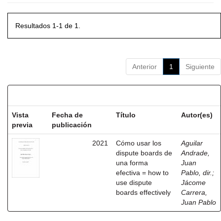
Resultados 1-1 de 1.
Anterior
1
Siguiente
Resultados por ítem:
Vista
Fecha de
Título
Autor(es)
previa
publicación
2021
Cómo usar los
Aguilar
dispute boards de
Andrade,
una forma
Juan
efectiva = how to
Pablo, dir.
;
use dispute
Jácome
boards effectively
Carrera,
Juan Pablo