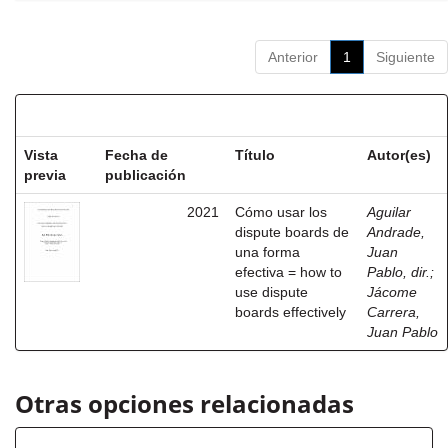
Anterior
1
Siguiente
Resultados por ítem:
Vista
Fecha de
Título
Autor(es)
previa
publicación
2021
Cómo usar los
Aguilar
dispute boards de
Andrade,
una forma
Juan
efectiva = how to
Pablo, dir.
;
use dispute
Jácome
boards effectively
Carrera,
Juan Pablo
Otras opciones relacionadas