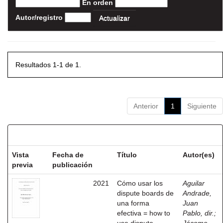
En orden
Autor/registro
Resultados 1-1 de 1.
Anterior
1
Siguiente
Resultados por ítem:
Vista
Fecha de
Título
Autor(es)
previa
publicación
2021
Cómo usar los
Aguilar
dispute boards de
Andrade,
una forma
Juan
efectiva = how to
Pablo, dir.
;