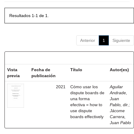
Resultados 1-1 de 1.
Anterior
1
Siguiente
Resultados por ítem:
Vista
Fecha de
Título
Autor(es)
previa
publicación
2021
Cómo usar los
Aguilar
dispute boards de
Andrade,
una forma
Juan
efectiva = how to
Pablo, dir.
;
use dispute
Jácome
boards effectively
Carrera,
Juan Pablo