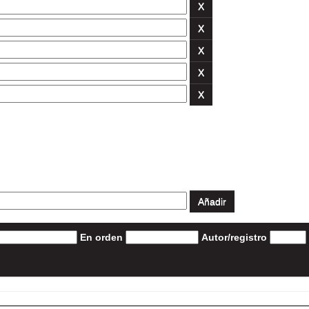
En orden
Autor/registro