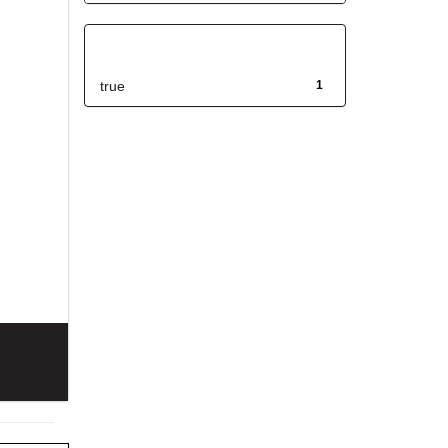
Has File(s)
true
1