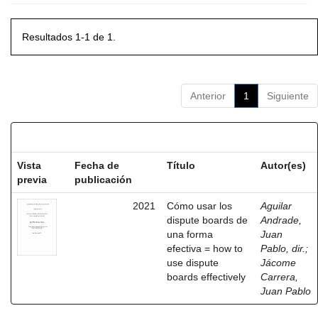
Resultados 1-1 de 1.
Anterior
1
Siguiente
Resultados por ítem:
Vista
Fecha de
Título
Autor(es)
previa
publicación
2021
Cómo usar los
Aguilar
dispute boards de
Andrade,
una forma
Juan
efectiva = how to
Pablo, dir.
;
use dispute
Jácome
boards effectively
Carrera,
Juan Pablo