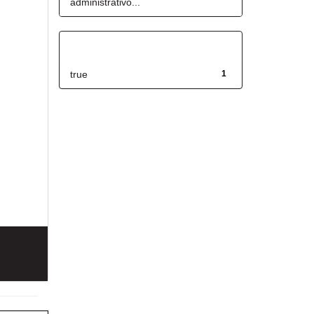
administrativo...
Has File(s)
true
1