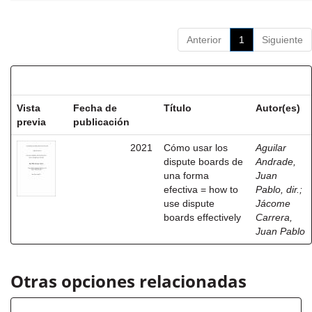
Anterior
1
Siguiente
Resultados por ítem:
Vista
Fecha de
Título
Autor(es)
previa
publicación
2021
Cómo usar los
Aguilar
dispute boards de
Andrade,
una forma
Juan
efectiva = how to
Pablo, dir.
;
use dispute
Jácome
boards effectively
Carrera,
Juan Pablo
Otras opciones relacionadas