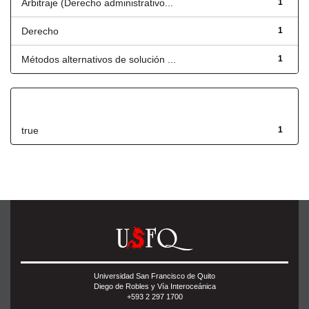
Arbitraje (Derecho administrativo...
1
Derecho
1
Métodos alternativos de solución ...
1
Has File(s)
true
1
Universidad San Francisco de Quito
Diego de Robles y Vía Interoceánica
+593 2 297 1700