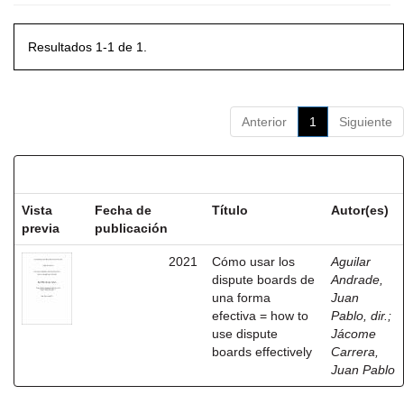
Resultados 1-1 de 1.
Anterior
1
Siguiente
Resultados por ítem:
Vista
Fecha de
Título
Autor(es)
previa
publicación
2021
Cómo usar los
Aguilar
dispute boards de
Andrade,
una forma
Juan
efectiva = how to
Pablo, dir.
;
use dispute
Jácome
boards effectively
Carrera,
Juan Pablo