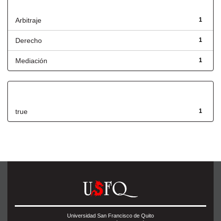
Título
Arbitraje
1
Derecho
1
Mediación
1
Has File(s)
true
1
Universidad San Francisco de Quito