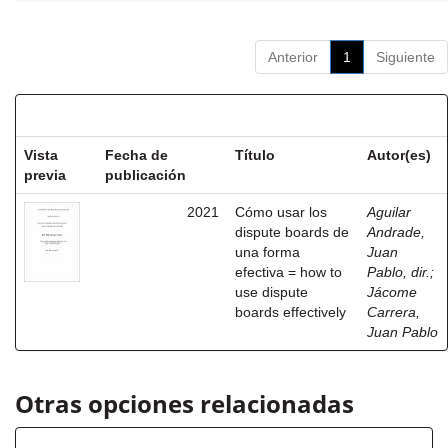
Anterior
1
Siguiente
Resultados por ítem:
Vista
Fecha de
Título
Autor(es)
previa
publicación
2021
Cómo usar los
Aguilar
dispute boards de
Andrade,
una forma
Juan
efectiva = how to
Pablo, dir.
;
use dispute
Jácome
boards effectively
Carrera,
Juan Pablo
Otras opciones relacionadas