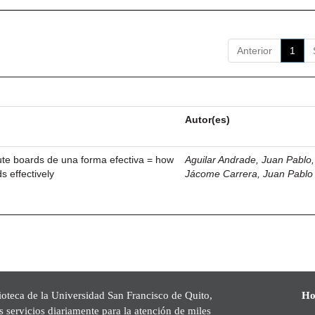
Anterior
1
Autor(es)
ute boards de una forma efectiva = how
Aguilar Andrade, Juan Pablo, 
s effectively
Jácome Carrera, Juan Pablo
ioteca de la Universidad San Francisco de Quito,
Ho
s servicios diariamente para la atención de miles