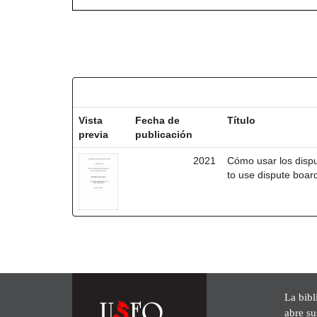
Resultados por ítem:
Vista
Fecha de
Título
previa
publicación
2021
Cómo usar los disp
to use dispute board
La bibl
abre su