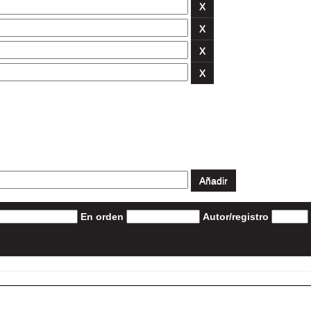
En orden
Autor/registro